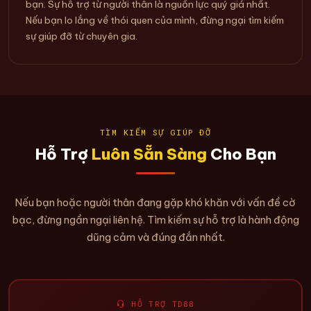
bạn. Sự hỗ trợ từ người thân là nguồn lực quý giá nhất.
Nếu bạn lo lắng về thói quen của mình, đừng ngại tìm kiếm
sự giúp đỡ từ chuyên gia.
TÌM KIẾM SỰ GIÚP ĐỠ
Hỗ Trợ
Luôn Sẵn Sàng
Cho Bạn
Nếu bạn hoặc người thân đang gặp khó khăn với vấn đề cờ
bạc, đừng ngần ngại liên hệ. Tìm kiếm sự hỗ trợ là hành động
dũng cảm và đúng đắn nhất.
HỖ TRỢ TD88