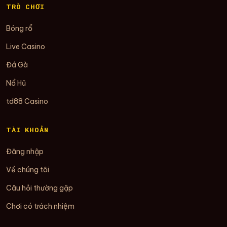
TRÒ CHƠI
Bóng rổ
Live Casino
Đá Gà
Nổ Hũ
td88 Casino
TÀI KHOẢN
Đăng nhập
Về chúng tôi
Câu hỏi thường gặp
Chơi có trách nhiệm