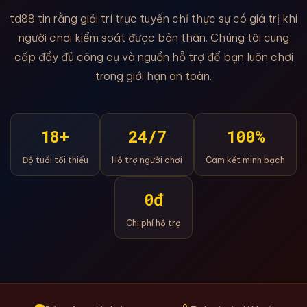
td88 tin rằng giải trí trực tuyến chỉ thực sự có giá trị khi
người chơi kiểm soát được bản thân. Chúng tôi cung
cấp đầy đủ công cụ và nguồn hỗ trợ để bạn luôn chơi
trong giới hạn an toàn.
18+
24/7
100%
Độ tuổi tối thiểu
Hỗ trợ người chơi
Cam kết minh bạch
0đ
Chi phí hỗ trợ