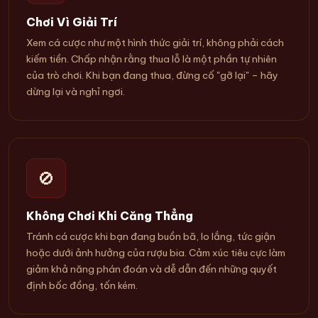
Chơi Vì Giải Trí
Xem cá cược như một hình thức giải trí, không phải cách
kiếm tiền. Chấp nhận rằng thua lỗ là một phần tự nhiên
của trò chơi. Khi bạn đang thua, đừng cố "gỡ lại" – hãy
dừng lại và nghỉ ngơi.
🚫
Không Chơi Khi Căng Thẳng
Tránh cá cược khi bạn đang buồn bã, lo lắng, tức giận
hoặc dưới ảnh hưởng của rượu bia. Cảm xúc tiêu cực làm
giảm khả năng phán đoán và dễ dẫn đến những quyết
định bốc đồng, tốn kém.