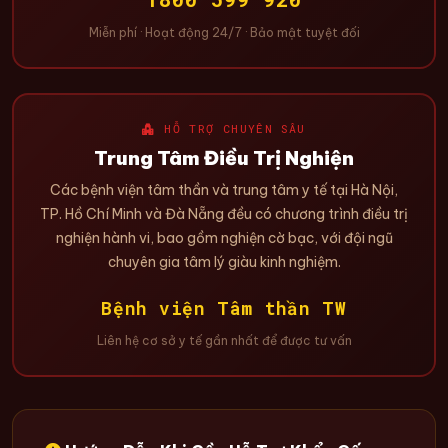
Miễn phí · Hoạt động 24/7 · Bảo mật tuyệt đối
HỖ TRỢ CHUYÊN SÂU
Trung Tâm Điều Trị Nghiện
Các bệnh viện tâm thần và trung tâm y tế tại Hà Nội,
TP. Hồ Chí Minh và Đà Nẵng đều có chương trình điều trị
nghiện hành vi, bao gồm nghiện cờ bạc, với đội ngũ
chuyên gia tâm lý giàu kinh nghiệm.
Bệnh viện Tâm thần TW
Liên hệ cơ sở y tế gần nhất để được tư vấn