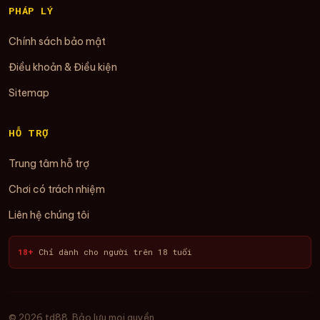
PHÁP LÝ
Chính sách bảo mật
Điều khoản & Điều kiện
Sitemap
HỖ TRỢ
Trung tâm hỗ trợ
Chơi có trách nhiệm
Liên hệ chúng tôi
18+
Chỉ dành cho người trên 18 tuổi
© 2026 td88. Bảo lưu mọi quyền.