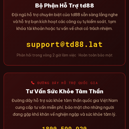
Bộ Phận Hỗ Trợ td88
Đội ngũ hỗ trợ chuyên biệt của td88 sẵn sàng lắng nghe
và hỗ trợ bạn kích hoạt các công cụ tự kiểm soát, tạm
khóa tài khoản hoặc tư vấn về chơi có trách nhiệm.
support@td88.lat
Phản hồi trong vòng 2 giờ làm việc · Hoàn toàn bảo mật
ĐƯỜNG DÂY HỖ TRỢ QUỐC GIA
Tư Vấn Sức Khỏe Tâm Thần
Đường dây hỗ trợ sức khỏe tâm thần quốc gia Việt Nam
cung cấp tư vấn miễn phí, bảo mật cho những người
đang gặp khó khăn về nghiện ngập và sức khỏe tâm lý.
1800 599 920